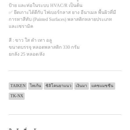
ป้าย และท่อในระบบ HVAC/R เป็นต้น
✅ ยึดเกาะได้ดีกับ ไฟเบอร์กลาส ยาง อีนาเมล พื้นผิวที่มี
การทาสีทับ (Painted Surfaces) พลาสติกหลายประเภท
และเซรามิค
สี : ขาว ใส ดำ เทา อลู
ขนาดบรรจุ หลอดพลาสติก 330 กรัม
ยกลัง 25 หลอด/ลัง
TAIKEN
ไทเก้น
ซิลิโคนยาแนว
เงินมา
แคชแมชชีน
TK-NX