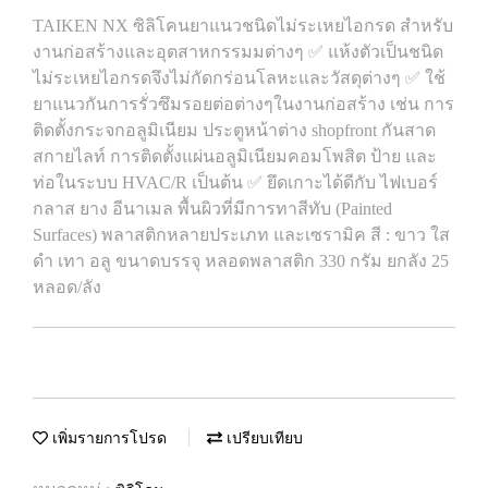
TAIKEN NX ซิลิโคนยาแนวชนิดไม่ระเหยไอกรด สำหรับ
งานก่อสร้างและอุตสาหกรรมมต่างๆ ✅ แห้งตัวเป็นชนิด
ไม่ระเหยไอกรดจึงไม่กัดกร่อนโลหะและวัสดุต่างๆ ✅ ใช้
ยาแนวกันการรั่วซึมรอยต่อต่างๆในงานก่อสร้าง เช่น การ
ติดตั้งกระจกอลูมิเนียม ประตูหน้าต่าง shopfront กันสาด
สกายไลท์ การติดตั้งแผ่นอลูมิเนียมคอมโพสิต ป้าย และ
ท่อในระบบ HVAC/R เป็นต้น ✅ ยึดเกาะได้ดีกับ ไฟเบอร์
กลาส ยาง อีนาเมล พื้นผิวที่มีการทาสีทับ (Painted
Surfaces) พลาสติกหลายประเภท และเซรามิค สี : ขาว ใส
ดำ เทา อลู ขนาดบรรจุ หลอดพลาสติก 330 กรัม ยกลัง 25
หลอด/ลัง
เพิ่มรายการโปรด
เปรียบเทียบ