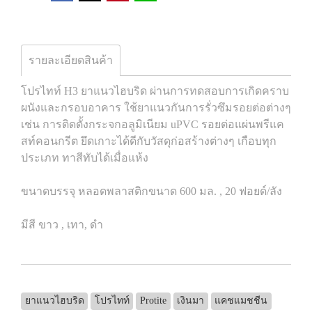
รายละเอียดสินค้า
โปรไทท์ H3 ยาแนวไฮบริด ผ่านการทดสอบการเกิดคราบ
ผนังและกรอบอาคาร ใช้ยาแนวกันการรั่วซึมรอยต่อต่างๆ
เช่น การติดตั้งกระจกอลูมิเนียม uPVC รอยต่อแผ่นพรีแค
สท์คอนกรีต ยึดเกาะได้ดีกับวัสดุก่อสร้างต่างๆ เกือบทุก
ประเภท ทาสีทับได้เมื่อแห้ง
ขนาดบรรจุ หลอดพลาสติกขนาด 600 มล. , 20 ฟอยด์/ลัง
มีสี ขาว , เทา, ดำ
ยาแนวไฮบริด
โปรไทท์
Protite
เงินมา
แคชแมชชีน