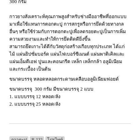
300 กรัม
กาวยางสังเคราะห์คุณภาพสูงสำหรับช่างมืออาชีพที่ออกแบบ
มาเพื่อใช้แทนการตอกตะปู การสกรูหรือการยึดด้วยทางกล
อื่นๆ หรือใช้ร่วมกับการตอกตะปูเพื่อลดรอยตะปูเป็นการเพิ่ม
ความสวยงามและทำให้การยึดติดดียิ่งขึ้น
สามารถยึดเกาะได้ดีกับวัสดุก่อสร้างเกือบทุกประเภท ได้แก่
ไม้ แผ่นยิปซั่มบอร์ด แผ่นไฟเบอร์ซีเมนต์ แผ่นพาติเคิลและ
แผ่นเอ็มดีเอฟ ปูนและคอนกรีต เหล็ก เหล็กกล้า อลูมิเนียม
และกระเบื้อง เป็นต้น
ขนาดบรรจุ หลอดหลอดกระดาษเคลือบอลูมิเนียมฟอยด์
ขนาดบรรจุ 300 กรัม มีขนาดบรรจุ 2 แบบ
1. แบบบรรจุ 12 หลอด/ลัง
2. แบบบรรจุ 25 หลอด/ลัง
กาวตะปู
R-132
โปรไทท์