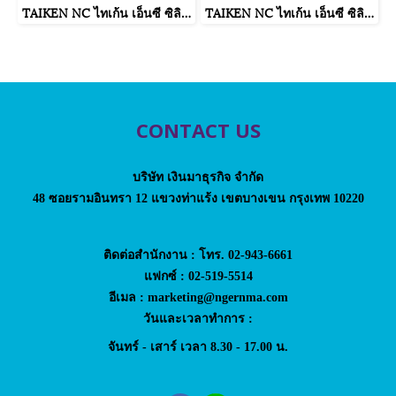
TAIKEN NC ไทเก้น เอ็นซี ซิลิโคนยาแนวชนิดไม่ระเหยไอกรด (สีขาว)
TAIKEN NC ไทเก้น เอ็นซี ซิลิโคนยาแนวชนิดไม่ระเหยไอกรด (สีดำ)
CONTACT US
บริษัท เงินมาธุรกิจ จำกัด
48 ซอยรามอินทรา 12 แขวงท่าแร้ง เขตบางเขน กรุงเทพ 10220
ติดต่อสำนักงาน : โทร. 02-943-6661
แฟกซ์ : 02-519-5514
อีเมล : marketing@ngernma.com
วันและเวลาทำการ :
จันทร์ - เสาร์ เวลา 8.30 - 17.00 น.