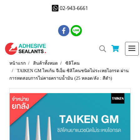
02-943-6661
หน้าแรก
สินค้าทั้งหมด
ซิลิโคน
TAIKEN GM ไทเก้น จีเอ็ม ซิลิโคนชนิดไม่ระเหยไอกรด ผ่าน
การทดสอบการไม่คายคราบน้ำมัน (25 หลอด/ลัง : สีดำ)